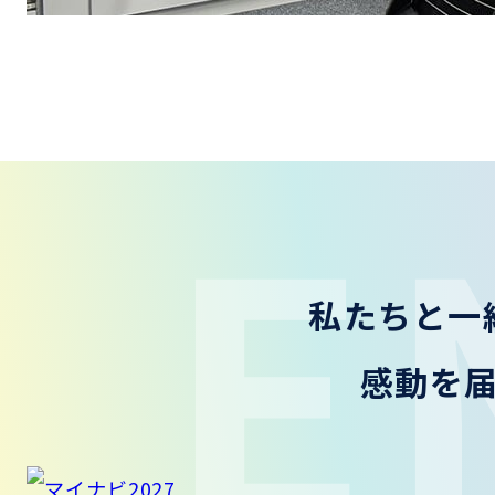
E
私たちと一
感動を