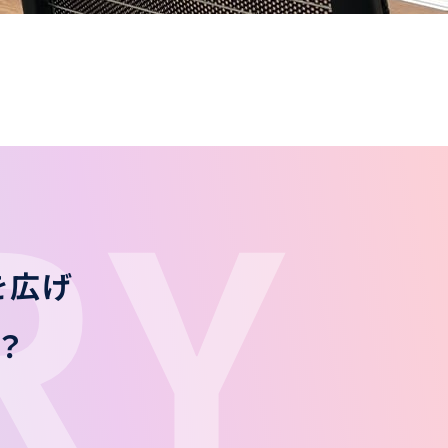
RY
を
広げ
？