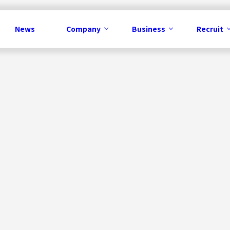
News
Company
Business
Recruit
Business
メディア事業
コンテンツ事業
IP事業
ソリューション事業
広告事業