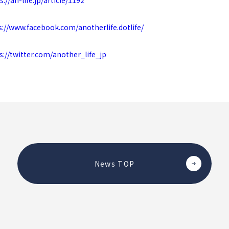
s://an-life.jp/article/1192
s://www.facebook.com/anotherlife.dotlife/
s://twitter.com/another_life_jp
News TOP