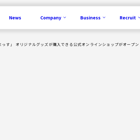
News
Company
Business
Recruit
さまっす」 オリジナルグッズが購入できる公式オンラインショップがオープン
Business
メディア事業
コンテンツ事業
IP事業
ソリューション事業
広告事業