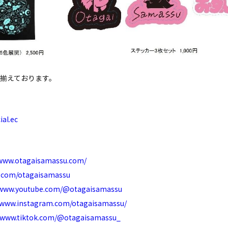
揃えております。
ial.ec
/www.otagaisamassu.com/
x.com/otagaisamassu
/www.youtube.com/@otagaisamassu
//www.instagram.com/otagaisamassu/
//www.tiktok.com/@otagaisamassu_