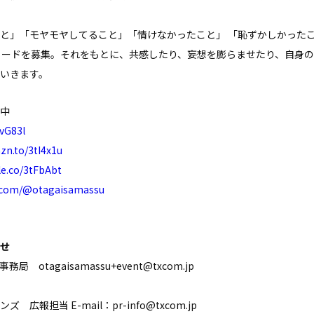
と」「モヤモヤしてること」「情けなかったこと」 「恥ずかしかった
ソードを募集。それをもとに、共感したり、妄想を膨らませたり、自身
いきます。
中
BvG83l
zn.to/3tI4x1u
le.co/3tFbAbt
e.com/@otagaisamassu
せ
tagaisamassu+event@txcom.jp
担当 E-mail：pr-info@txcom.jp