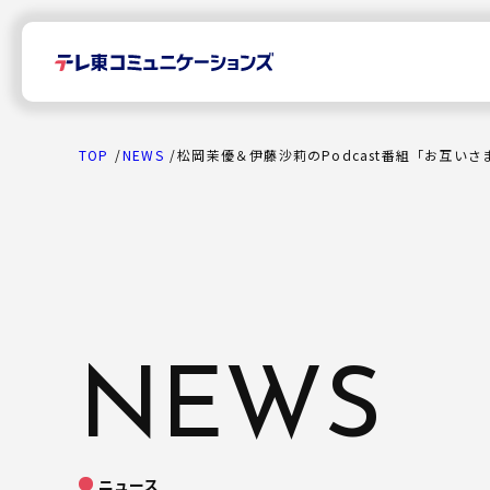
TOP
NEWS
松岡茉優＆伊藤沙莉のPodcast番組「お互い
TOP
News
NEWS
プレスリリース
Company
ニュース