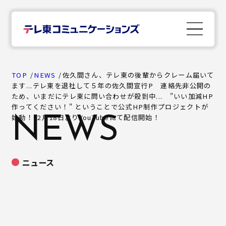
TOP
TOP
NEWS
佐久間さん、テレ東の後輩からクレーム届いて
ます...テレ東を退社して５年の佐久間宣行P 連絡先非公開の
ため、いまだにテレ東に問い合わせが殺到中... "いい加減HP
News
作ってください！" ということで公式HP制作プロジェクトが
始動！12月18日よりYouTubeにて配信開始！
NEWS
Company
ニュース
Business