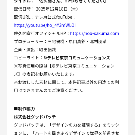
タイトル：「佐久間さん、HP作らせてください」
配信日時： 2025年12月18日（木）
配信URL：テレ東公式YouTube：
https://youtu.be/ho_4Y3mWLOI
佐久間宣行オフィシャルHP：
https://nob-sakuma.com
プロデューサー：三宅優樹・原口真鈴・北村朋菜
企画・演出：町田拓哉
コピーライト：
©テレビ東京コミュニケーションズ
※写真使用の際は【©テレビ東京コミュニケーション
ズ】の表記をお願いいたします。
※お渡しした素材に関して、本件記事以外の用途での利
用はできませんのでご注意ください。
■制作協力
株式会社グッドパッチ
グッドパッチは、「デザインの力を証明する」をミッシ
ョンに、「ハートを揺さぶるデザインで世界を前進させ