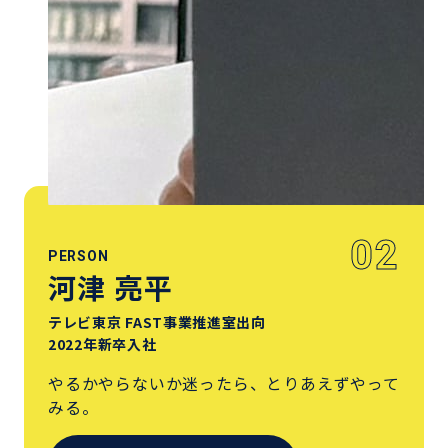
02
PERSON
河津 亮平
テレビ東京 FAST事業推進室出向
2022年新卒入社
やるかやらないか迷ったら、とりあえずやって
みる。