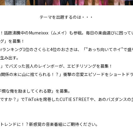
テーマを出題するのは・・・
！話題沸騰中のMumeixxx（ムメイ）も参戦。毎日の楽曲選びに困っている
グ」を募集！
Tokerランキング1位のさくらと4位のおさきは、「"あっち向いてホイ"
生み出す。
リ」でバズった芸人のレインボーが、エビチリソングを募集！
角関係の末に山に捨てられる！？」衝撃の恋愛エピソードをショートド
は「不憫な俺を励ましてくれる歌」を募集。
すか？」でTikTokを席巻したCUTIE STREETや、あのバズダン
トレンドに！？新感覚の音楽番組にご期待ください。