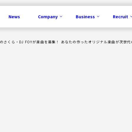
News
Company
Business
Recruit
気のさくら・DJ FOYが楽曲を募集！ あなたの作ったオリジナル楽曲が次
Business
メディア事業
コンテンツ事業
IP事業
ソリューション事業
広告事業