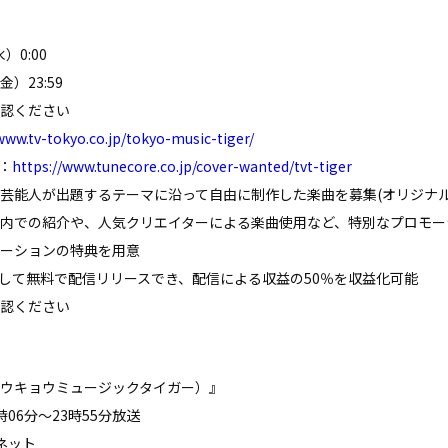
）0:00
）23:59
確認ください
www.tv-tokyo.co.jp/tokyo-music-tiger/
ジ：
https://www.tunecore.co.jp/cover-wanted/tvt-tiger
芸能人が出題するテーマに沿って自由に制作した楽曲を募集(オリジナル
内での紹介や、人気クリエイターによる楽曲使用など、特別なプロモー
ーションの特典を用意
anを通して無料で配信リリースでき、配信による収益の50％を収益化可能
認ください
ウキョウミュージックタイガー）』
時06分～23時55分放送
ネット