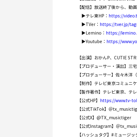
【配信】放送終了後から、動画配信
▶テレ東HP：
https://video.
▶TVer：
https://tver.jp/tag
▶Lemino：
https://lemino
▶Youtube：
https://www.
【出演】おかんP、CUTIE S
【プロデューサー・演出】三宅
【プロデューサー】佐々木洋（
【制作】テレビ東京コミュニケ
【製作著作】テレビ東京、テレ
【公式HP】
https://www.tv-to
【公式TikTok】＠tx_musictig
【公式X】@TX_musictiger
【公式Instagram】＠tx_music
【ハッシュタグ】#ミュージッ