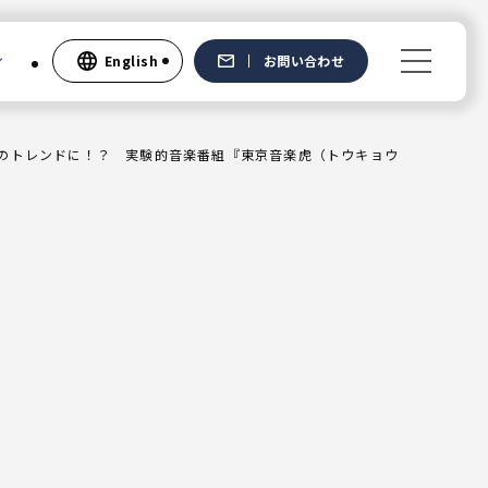
English
お問い合わせ
世代のトレンドに！？ 実験的音楽番組『東京音楽虎（トウキョウ
Recruit
新卒採用
中途採用
社員の声
English