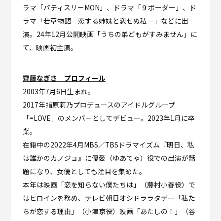
ラマ「パティスリーMON」、ドラマ「９ボーダー」、ド
ラマ「若草物語―恋する姉妹と恋せぬ私―」などに出
演。24年12月公開映画「うちの弟どもがすみません」に
て、映画初主演。
齊藤なぎさ プロフィール
2003年7月6日生まれ。
2017年指原莉乃プロデュースのアイドルグループ
「=LOVE」のメンバーとしてデビュー。2023年1月に卒
業。
在籍中の2022年4月MBS／TBSドラマイズム『明日、私
は誰かのカノジョ』に優愛（ゆあてゃ）役での出演が話
題になり、女優としても注目を集めた。
本年は映画「恋を知らない僕たちは」（藤村小春役）で
はヒロインを務め、テレビ朝日オシドララタデー「私た
ちが恋する理由」（小津京役）映画「あたしの！」（谷